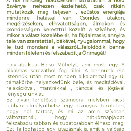
A női minőség holdszerűen láthatatlan, a hold
ösvénye nehezen észlelhető, csak ritkán
mutatkozik meg teljesen , ezüstös energiája
mindenre hatással van. Csöndes utakon,
megérzéseken, elhivatottságon, álmokon és
csöndességen keresztül közelít a szívéhez, és
mikor a válasz közelébe ér, ha fájdalmas is, annyira
tele van szeretettel , békével, nyugalommal, hogy
le tud mondani a válaszról....feloldódik benne
minden félelem és felszabadítja Önmagát!
Folytatjuk a Belső Műhelyt, ami most egy 9
alkalmas sorozatból fog állni. A bennünk élő
Istennők után most minden alkalommal egy új
témakörbe helyezkedünk bele, és meditációval,
relaxációval, mantrákkal , tánccal és jógával
lényegülünk át.
Ez olyan lehetőség számodra, melyben kicsit
jobban elmélyülhetsz egy bizonyos területen,
hogy hol tartasz, és mi az amin szívesen
változtatnál, hogy hétköznapjaidat
felszabadultabban és tudatosabban élhesd meg.
Ezt felfoghatod egy utazásnak is, amit a valóság