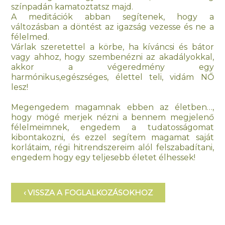
színpadán kamatoztatsz majd.
A meditációk abban segítenek, hogy a
változásban a döntést az igazság vezesse és ne a
félelmed.
Várlak szeretettel a körbe, ha kíváncsi és bátor
vagy ahhoz, hogy szembenézni az akadályokkal,
akkor a végeredmény egy
harmónikus,egészséges, élettel teli, vidám NŐ
lesz!
Megengedem magamnak ebben az életben…,
hogy mögé merjek nézni a bennem megjelenő
félelmeimnek, engedem a tudatosságomat
kibontakozni, és ezzel segítem magamat saját
korlátaim, régi hitrendszereim alól felszabadítani,
engedem hogy egy teljesebb életet élhessek!
‹ VISSZA A FOGLALKOZÁSOKHOZ