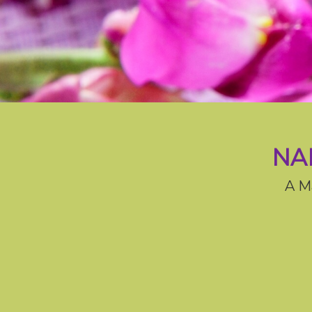
NA
A M