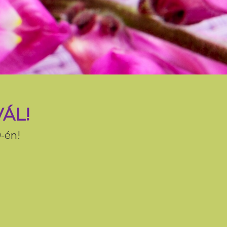
ÁL!
-én!