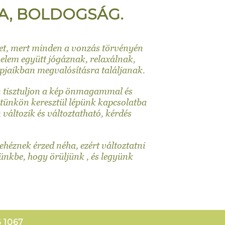
IA, BOLDOGSÁG.
vet, mert minden a vonzás törvényén
velem együtt jógáznak, relaxálnak,
pjaikban megvalósításra találjanak.
an tisztuljon a kép önmagammal és
stünkön keresztül lépünk kapcsolatba
változik és változtatható, kérdés
héznek érzed néha, ezért változtatni
etünkbe, hogy örüljünk , és legyünk
6 1067